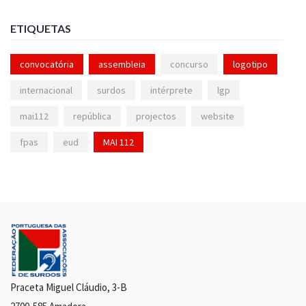
ETIQUETAS
convocatória
assembleia
concurso
logotipo
internacional
surdos
intérprete
lgp
mai112
república
projectos
website
fpas
eud
MAI 112
Praceta Miguel Cláudio, 3-B