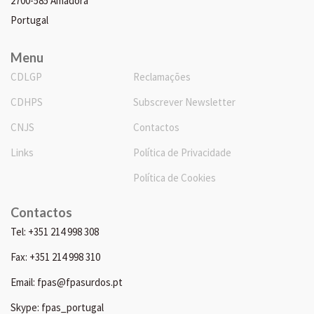
2700-585 Amadora
Portugal
Menu
CDLGP
Reclamações
CDHPS
Subscrever Newsletter
CNJS
Contactos
Links
Política de Privacidade
Política de Cookies
Contactos
Tel: +351 214 998 308
Fax: +351 214 998 310
Email: fpas@fpasurdos.pt
Skype: fpas_portugal