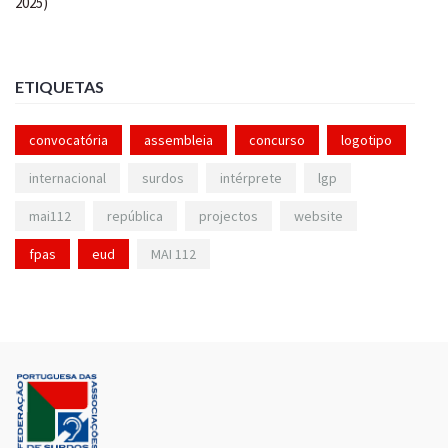
ETIQUETAS
convocatória
assembleia
concurso
logotipo
internacional
surdos
intérprete
lgp
mai112
república
projectos
website
fpas
eud
MAI 112