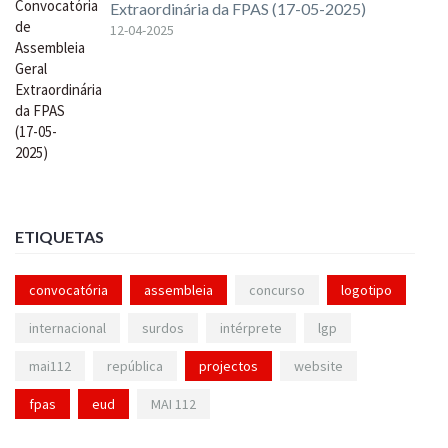
Extraordinária da FPAS (17-05-2025)
12-04-2025
ETIQUETAS
convocatória
assembleia
concurso
logotipo
internacional
surdos
intérprete
lgp
mai112
república
projectos
website
fpas
eud
MAI 112