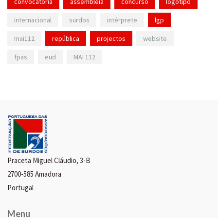
convocatória
assembleia
concurso
logotipo
internacional
surdos
intérprete
lgp
mai112
república
projectos
website
fpas
eud
MAI 112
Praceta Miguel Cláudio, 3-B
2700-585 Amadora
Portugal
Menu