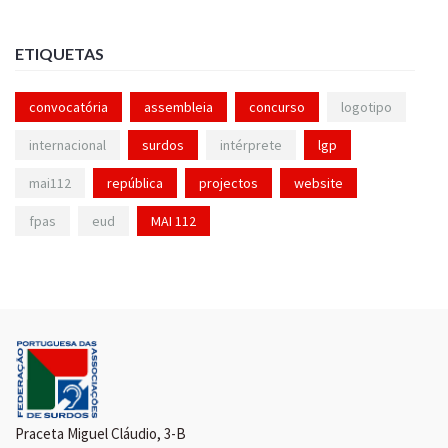
ETIQUETAS
convocatória
assembleia
concurso
logotipo
internacional
surdos
intérprete
lgp
mai112
república
projectos
website
fpas
eud
MAI 112
Praceta Miguel Cláudio, 3-B