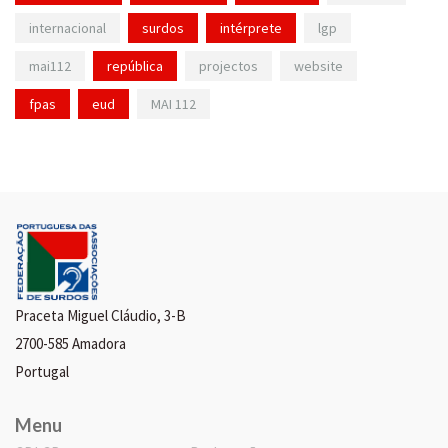
internacional
surdos
intérprete
lgp
mai112
república
projectos
website
fpas
eud
MAI 112
Praceta Miguel Cláudio, 3-B
2700-585 Amadora
Portugal
Menu