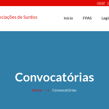
CDLGP
C
ociações de Surdos
Início
FPAS
Legi
Convocatórias
Home
Convocatórias