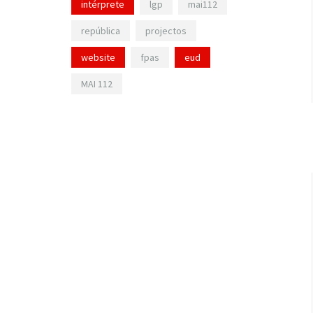
intérprete
lgp
mai112
república
projectos
website
fpas
eud
MAI 112