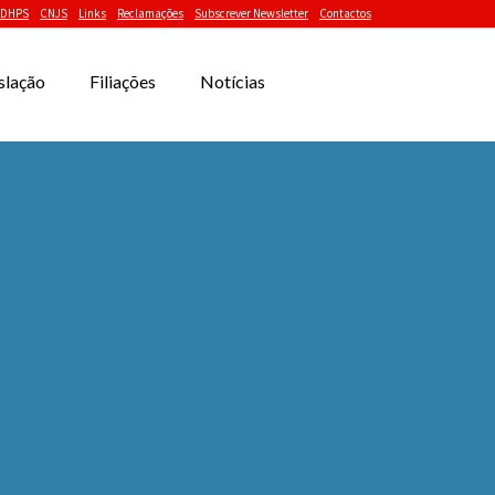
DHPS
CNJS
Links
Reclamações
Subscrever Newsletter
Contactos
slação
Filiações
Notícias