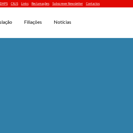
DHPS
CNJS
Links
Reclamações
Subscrever Newsletter
Contactos
slação
Filiações
Notícias