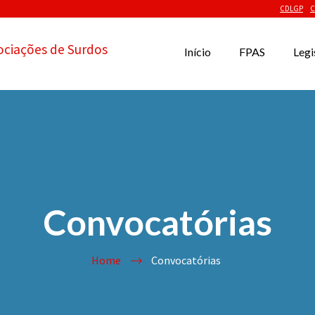
CDLGP
C
ociações de Surdos
Início
FPAS
Legi
Convocatórias
Home
Convocatórias