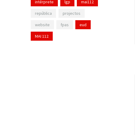
intérprete
lgp
mai112
república
projectos
website
fpas
eud
MAI 112