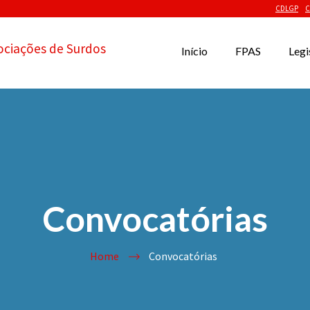
CDLGP
C
ociações de Surdos
Início
FPAS
Legi
Convocatórias
Home
Convocatórias