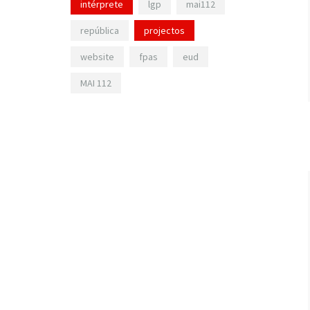
intérprete
lgp
mai112
república
projectos
website
fpas
eud
MAI 112