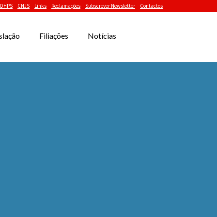
DHPS
CNJS
Links
Reclamações
Subscrever Newsletter
Contactos
slação
Filiações
Notícias