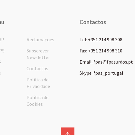
nu
Contactos
GP
Reclamações
Tel: +351 214 998 308
PS
Subscrever
Fax: +351 214 998 310
Newsletter
S
Email: fpas@fpasurdos.pt
Contactos
s
Skype: fpas_portugal
Política de
Privacidade
Política de
Cookies