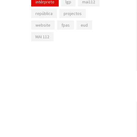
intérprete
lgp
mai112
república
projectos
website
fpas
eud
MAI 112