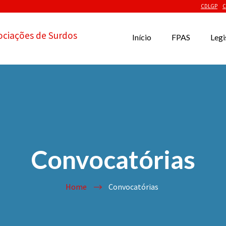
CDLGP
C
ociações de Surdos
Início
FPAS
Legi
Convocatórias
Home
Convocatórias