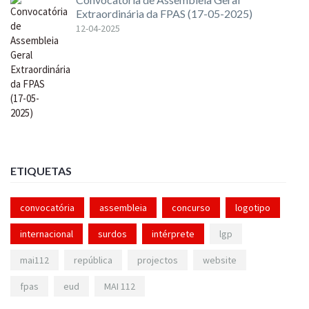
Extraordinária da FPAS (17-05-2025)
12-04-2025
ETIQUETAS
convocatória
assembleia
concurso
logotipo
internacional
surdos
intérprete
lgp
mai112
república
projectos
website
fpas
eud
MAI 112