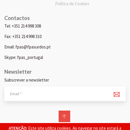
Política de Cookies
Contactos
Tel: +351 214 998 308
Fax: +351 214 998 310
Email: fpas@fpasurdos.pt
Skype: fpas_portugal
Newsletter
Subscrever a newsletter
© 2026 FPAS. Todos os direitos reservados.
ATENÇÃO
: Este site utiliza cookies. Ao navegar no site estará a