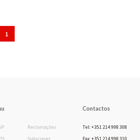
1
nu
Contactos
GP
Reclamações
Tel: +351 214 998 308
PS
Subscrever
Fax: +351 214 998 310