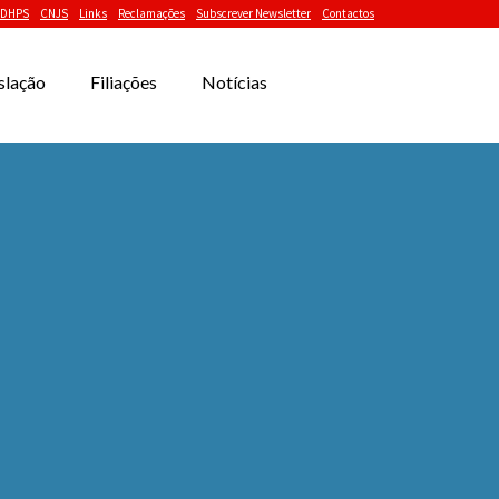
DHPS
CNJS
Links
Reclamações
Subscrever Newsletter
Contactos
slação
Filiações
Notícias