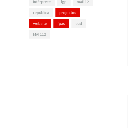
intérprete
lgp
mai112
república
projectos
website
fpas
eud
MAI 112