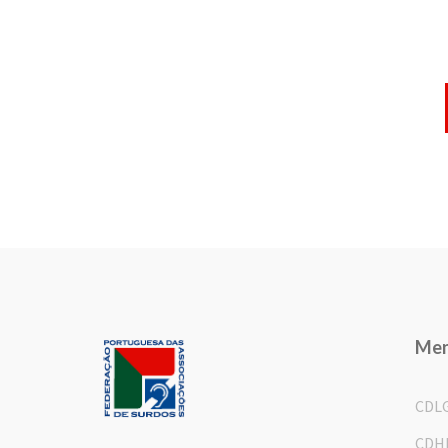
Me
CDL
CDH