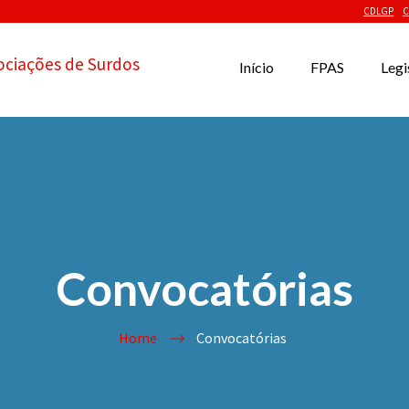
CDLGP
C
ociações de Surdos
Início
FPAS
Legi
Convocatórias
Home
Convocatórias