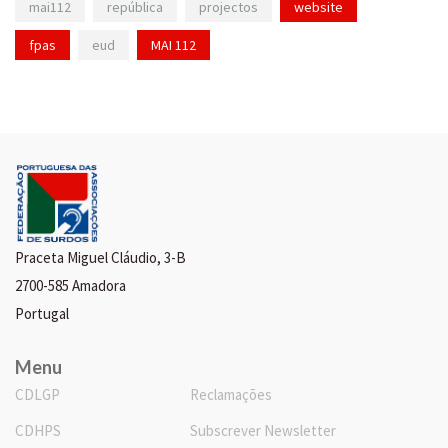
mai112
república
projectos
website
fpas
eud
MAI 112
Praceta Miguel Cláudio, 3-B
2700-585 Amadora
Portugal
Menu
CDLGP
Reclamações
CDHPS
Subscrever Newsletter