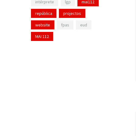
intérprete
lgp
mai112
república
projectos
website
fpas
eud
MAI 112