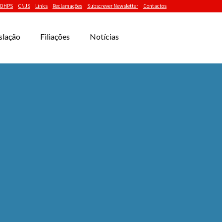
DHPS
CNJS
Links
Reclamações
Subscrever Newsletter
Contactos
slação
Filiações
Notícias