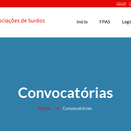
CDLGP
C
ociações de Surdos
Início
FPAS
Legi
Convocatórias
Home
Convocatórias