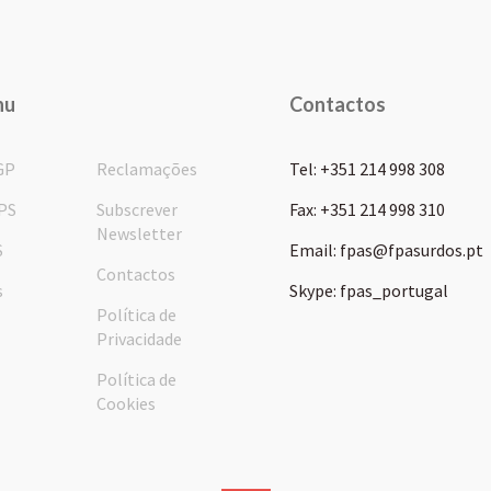
nu
Contactos
GP
Reclamações
Tel: +351 214 998 308
PS
Subscrever
Fax: +351 214 998 310
Newsletter
S
Email: fpas@fpasurdos.pt
Contactos
s
Skype: fpas_portugal
Política de
Privacidade
Política de
Cookies