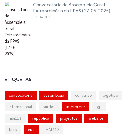
Convocatória de Assembleia Geral
Extraordinária da FPAS (17-05-2025)
12-04-2025
ETIQUETAS
convocatória
assembleia
concurso
logotipo
internacional
surdos
intérprete
lgp
mai112
república
projectos
website
fpas
eud
MAI 112