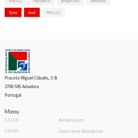
mai112
república
projectos
website
fpas
eud
MAI 112
Praceta Miguel Cláudio, 3-B
2700-585 Amadora
Portugal
Menu
CDLGP
Reclamações
CDHPS
Subscrever Newsletter