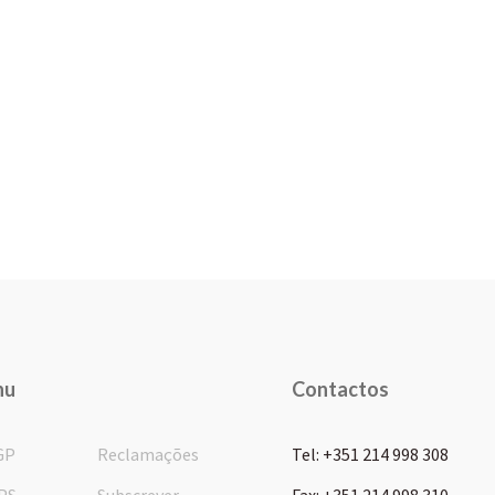
nu
Contactos
GP
Reclamações
Tel: +351 214 998 308
PS
Subscrever
Fax: +351 214 998 310