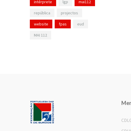
intérprete
lgp
mai112
república
projectos
website
fpas
eud
MAI 112
Me
CDL
CDH