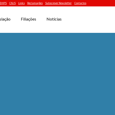
DHPS
CNJS
Links
Reclamações
Subscrever Newsletter
Contactos
slação
Filiações
Notícias