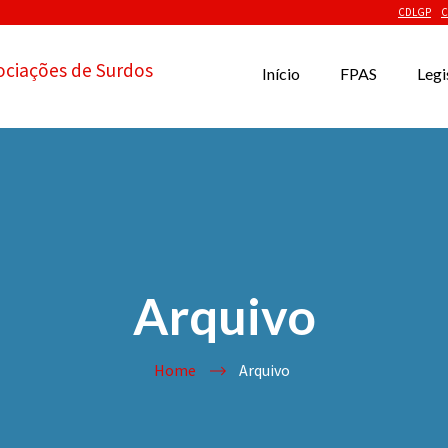
CDLGP
C
ociações de Surdos
Início
FPAS
Legi
Arquivo
Home
Arquivo