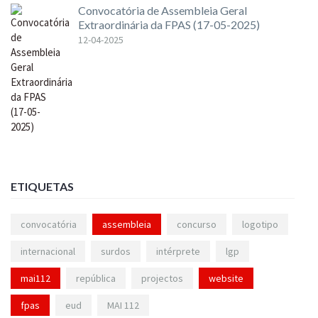
Convocatória de Assembleia Geral
Extraordinária da FPAS (17-05-2025)
12-04-2025
ETIQUETAS
convocatória
assembleia
concurso
logotipo
internacional
surdos
intérprete
lgp
mai112
república
projectos
website
fpas
eud
MAI 112