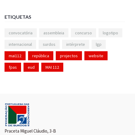
ETIQUETAS
convocatória
assembleia
concurso
logotipo
internacional
surdos
intérprete
lgp
mai112
república
projectos
website
fpas
eud
MAI 112
Praceta Miguel Cláudio, 3-B