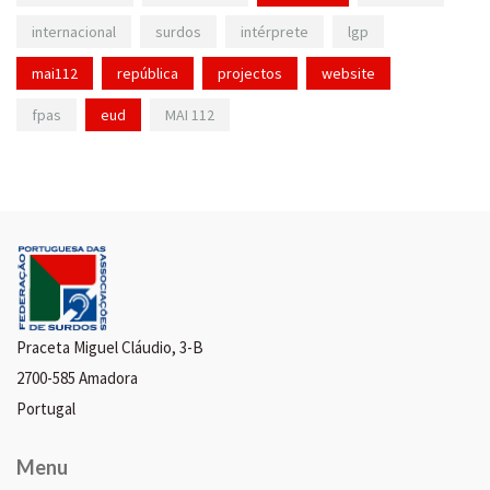
internacional
surdos
intérprete
lgp
mai112
república
projectos
website
fpas
eud
MAI 112
Praceta Miguel Cláudio, 3-B
2700-585 Amadora
Portugal
Menu