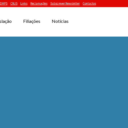
DHPS
CNJS
Links
Reclamações
Subscrever Newsletter
Contactos
slação
Filiações
Notícias