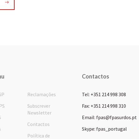
nu
Contactos
GP
Reclamações
Tel: +351 214 998 308
PS
Subscrever
Fax: +351 214 998 310
Newsletter
S
Email: fpas@fpasurdos.pt
Contactos
s
Skype: fpas_portugal
Política de