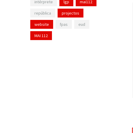
intérprete
lgp
mai112
república
projectos
website
fpas
eud
MAI 112