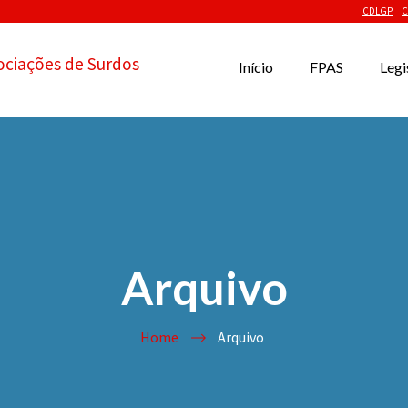
CDLGP
C
ociações de Surdos
Início
FPAS
Legi
Arquivo
Home
Arquivo