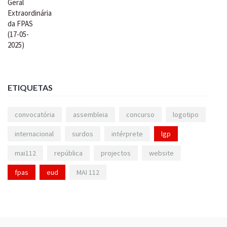
ETIQUETAS
convocatória
assembleia
concurso
logotipo
internacional
surdos
intérprete
lgp
mai112
república
projectos
website
fpas
eud
MAI 112