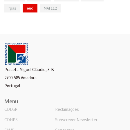
fpas
eud
MAI 112
Praceta Miguel Cláudio, 3-B
2700-585 Amadora
Portugal
Menu
CDLGP
Reclamações
CDHPS
Subscrever Newsletter