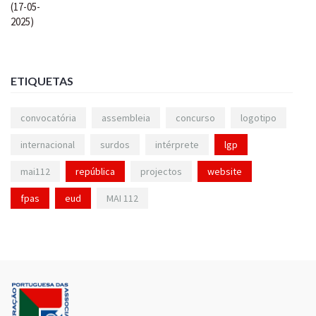
ETIQUETAS
convocatória
assembleia
concurso
logotipo
internacional
surdos
intérprete
lgp
mai112
república
projectos
website
fpas
eud
MAI 112