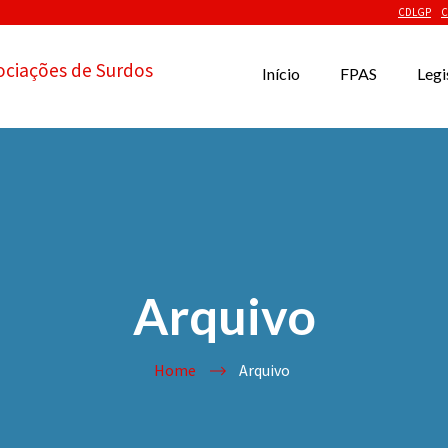
CDLGP
C
ociações de Surdos
Início
FPAS
Legi
Arquivo
Home
Arquivo