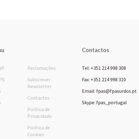
nu
Contactos
GP
Reclamações
Tel: +351 214 998 308
PS
Subscrever
Fax: +351 214 998 310
Newsletter
S
Email: fpas@fpasurdos.pt
Contactos
s
Skype: fpas_portugal
Política de
Privacidade
Política de
Cookies