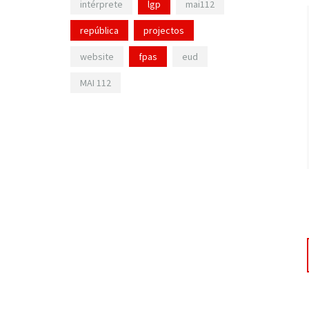
intérprete
lgp
mai112
república
projectos
website
fpas
eud
MAI 112