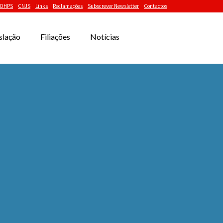
DHPS
CNJS
Links
Reclamações
Subscrever Newsletter
Contactos
slação
Filiações
Notícias