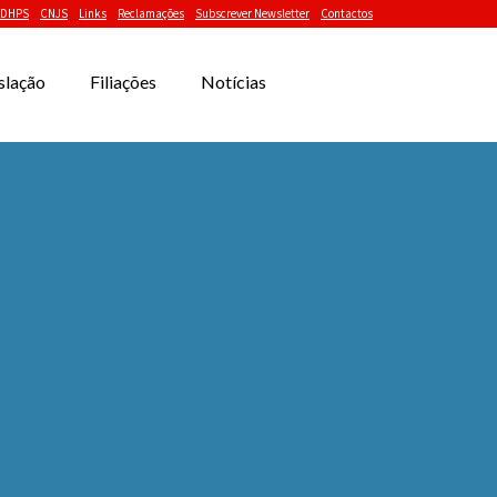
DHPS
CNJS
Links
Reclamações
Subscrever Newsletter
Contactos
slação
Filiações
Notícias