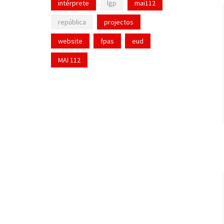
intérprete
lgp
mai112
república
projectos
website
fpas
eud
MAI 112