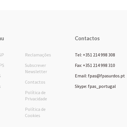
nu
Contactos
GP
Reclamações
Tel: +351 214 998 308
PS
Subscrever
Fax: +351 214 998 310
Newsletter
S
Email: fpas@fpasurdos.pt
Contactos
s
Skype: fpas_portugal
Política de
Privacidade
Política de
Cookies