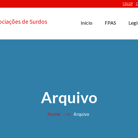
CDLGP
C
ociações de Surdos
Início
FPAS
Legi
Arquivo
Home
Arquivo