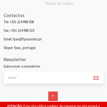
Política de Cookies
Contactos
Tel: +351 214 998 308
Fax: +351 214 998 310
Email: fpas@fpasurdos.pt
Skype: fpas_portugal
Newsletter
Subscrever a newsletter
© 2026 FPAS. Todos os direitos reservados.
ATENÇÃO
: Este site utiliza cookies. Ao navegar no site estará a