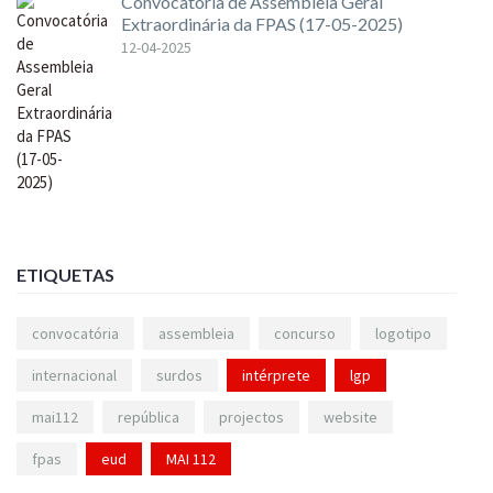
Convocatória de Assembleia Geral
Extraordinária da FPAS (17-05-2025)
12-04-2025
ETIQUETAS
convocatória
assembleia
concurso
logotipo
internacional
surdos
intérprete
lgp
mai112
república
projectos
website
fpas
eud
MAI 112