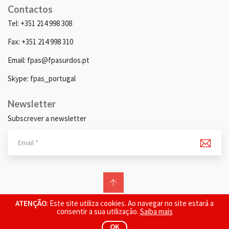
Contactos
Tel: +351 214 998 308
Fax: +351 214 998 310
Email: fpas@fpasurdos.pt
Skype: fpas_portugal
Newsletter
Subscrever a newsletter
© 2026 FPAS. Todos os direitos reservados.
ATENÇÃO
: Este site utiliza cookies. Ao navegar no site estará a
consentir a sua utilização.
Saiba mais
OK