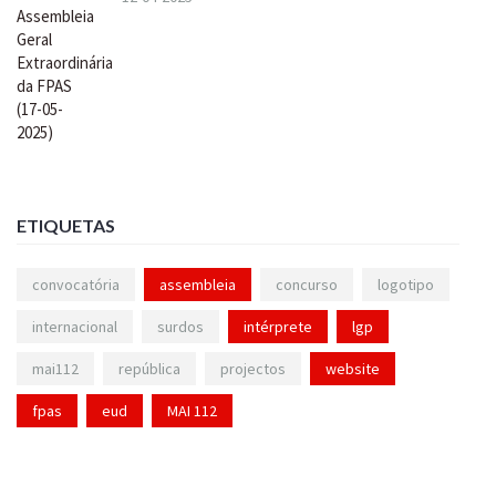
ETIQUETAS
convocatória
assembleia
concurso
logotipo
internacional
surdos
intérprete
lgp
mai112
república
projectos
website
fpas
eud
MAI 112