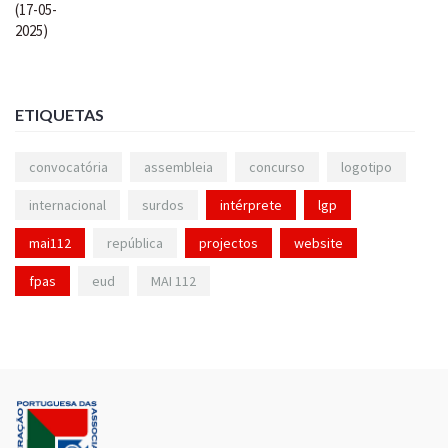
ETIQUETAS
convocatória
assembleia
concurso
logotipo
internacional
surdos
intérprete
lgp
mai112
república
projectos
website
fpas
eud
MAI 112