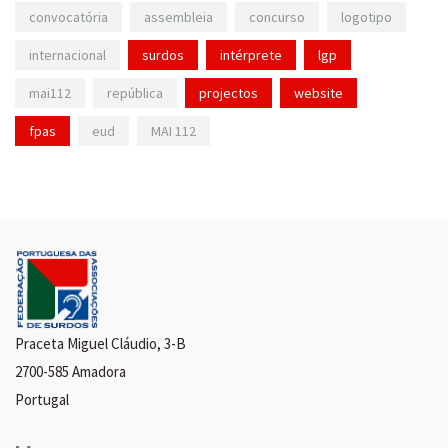
convocatória
assembleia
concurso
logotipo
internacional
surdos
intérprete
lgp
mai112
república
projectos
website
fpas
eud
MAI 112
Praceta Miguel Cláudio, 3-B
2700-585 Amadora
Portugal