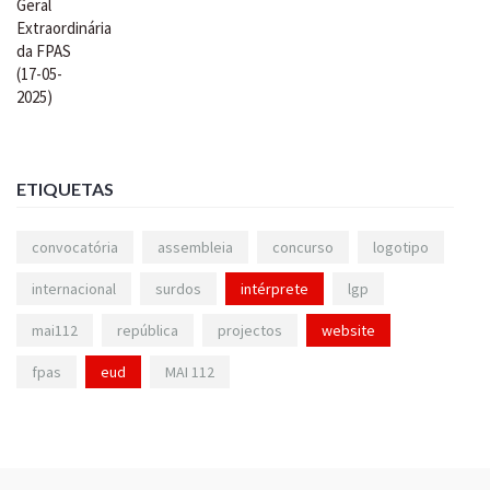
ETIQUETAS
convocatória
assembleia
concurso
logotipo
internacional
surdos
intérprete
lgp
mai112
república
projectos
website
fpas
eud
MAI 112