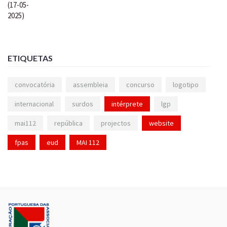
ETIQUETAS
convocatória
assembleia
concurso
logotipo
internacional
surdos
intérprete
lgp
mai112
república
projectos
website
fpas
eud
MAI 112