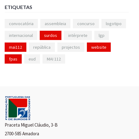
ETIQUETAS
convocatória
assembleia
concurso
logotipo
internacional
surdos
intérprete
lgp
mai112
república
projectos
website
fpas
eud
MAI 112
Praceta Miguel Cláudio, 3-B
2700-585 Amadora