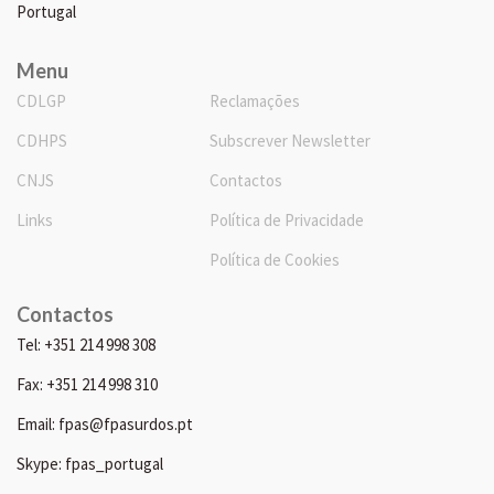
Portugal
Menu
CDLGP
Reclamações
CDHPS
Subscrever Newsletter
CNJS
Contactos
Links
Política de Privacidade
Política de Cookies
Contactos
Tel: +351 214 998 308
Fax: +351 214 998 310
Email: fpas@fpasurdos.pt
Skype: fpas_portugal