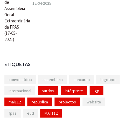
12-04-2025
ETIQUETAS
convocatória
assembleia
concurso
logotipo
internacional
surdos
intérprete
lgp
mai112
república
projectos
website
fpas
eud
MAI 112