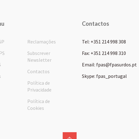
nu
Contactos
GP
Reclamações
Tel: +351 214 998 308
PS
Subscrever
Fax: +351 214 998 310
Newsletter
S
Email: fpas@fpasurdos.pt
Contactos
s
Skype: fpas_portugal
Política de
Privacidade
Política de
Cookies