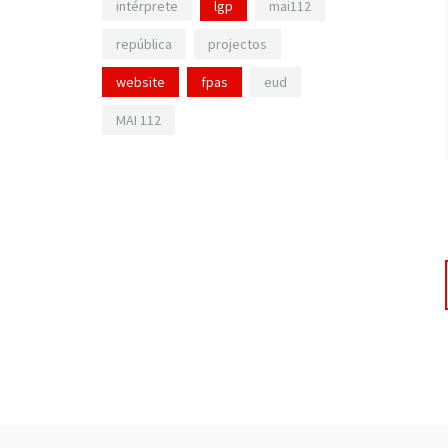
intérprete
lgp
mai112
república
projectos
website
fpas
eud
MAI 112