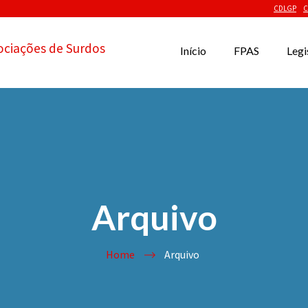
CDLGP
C
ociações de Surdos
Início
FPAS
Legi
Arquivo
Home
Arquivo