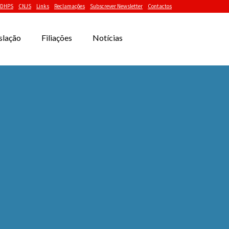
DHPS
CNJS
Links
Reclamações
Subscrever Newsletter
Contactos
slação
Filiações
Notícias