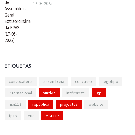
12-04-2025
ETIQUETAS
convocatória
assembleia
concurso
logotipo
internacional
surdos
intérprete
lgp
mai112
república
projectos
website
fpas
eud
MAI 112