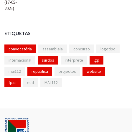
ETIQUETAS
convocatória
assembleia
concurso
logotipo
internacional
surdos
intérprete
lgp
mai112
república
projectos
website
fpas
eud
MAI 112