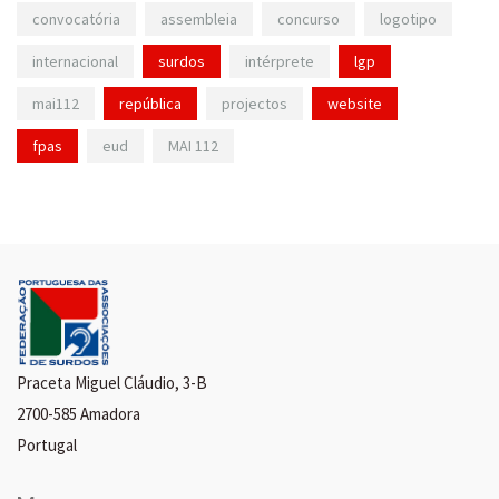
convocatória
assembleia
concurso
logotipo
internacional
surdos
intérprete
lgp
mai112
república
projectos
website
fpas
eud
MAI 112
Praceta Miguel Cláudio, 3-B
2700-585 Amadora
Portugal