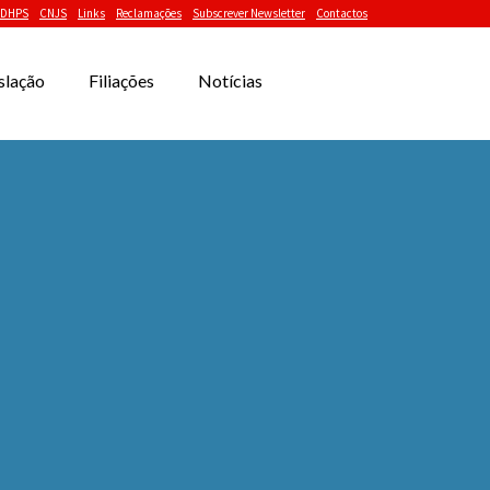
DHPS
CNJS
Links
Reclamações
Subscrever Newsletter
Contactos
slação
Filiações
Notícias