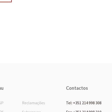
nu
Contactos
GP
Reclamações
Tel: +351 214 998 308
PS
Subscrever
Fax: +351 214 998 310