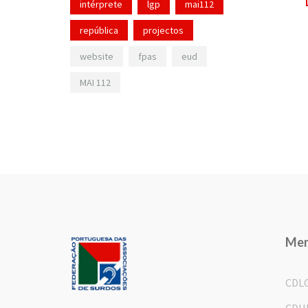
intérprete
lgp
mai112
república
projectos
website
fpas
eud
MAI 112
Me
CDL
CDH