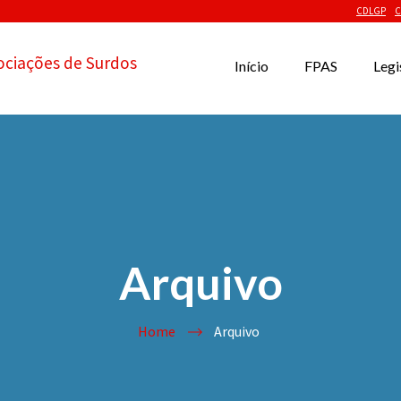
CDLGP
C
ociações de Surdos
Início
FPAS
Legi
Arquivo
Home
Arquivo