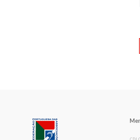
Me
CDL