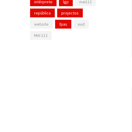
intérprete
lgp
mai112
república
projectos
website
fpas
eud
MAI 112