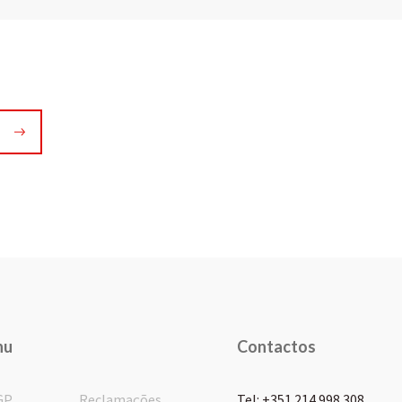
nu
Contactos
GP
Reclamações
Tel: +351 214 998 308