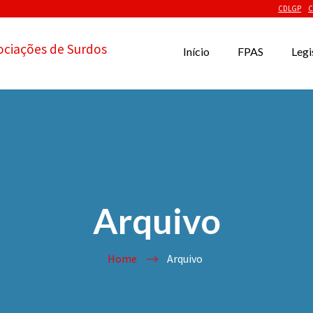
CDLGP
C
ociações de Surdos
Início
FPAS
Legi
Arquivo
Home
Arquivo