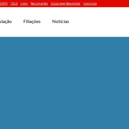
DHPS
CNJS
Links
Reclamações
Subscrever Newsletter
Contactos
slação
Filiações
Notícias