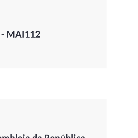
P - MAI112
embleia da República