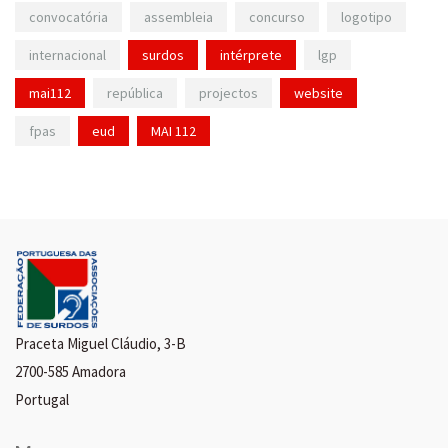
convocatória
assembleia
concurso
logotipo
internacional
surdos
intérprete
lgp
mai112
república
projectos
website
fpas
eud
MAI 112
Praceta Miguel Cláudio, 3-B
2700-585 Amadora
Portugal