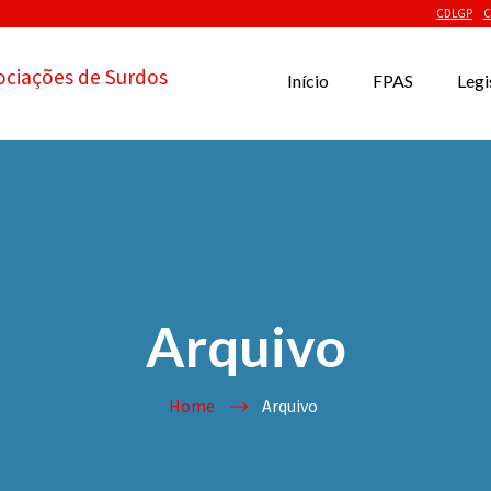
CDLGP
C
ociações de Surdos
Início
FPAS
Legi
Arquivo
Home
Arquivo