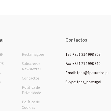
nu
Contactos
GP
Reclamações
Tel: +351 214 998 308
PS
Subscrever
Fax: +351 214 998 310
Newsletter
S
Email: fpas@fpasurdos.pt
Contactos
s
Skype: fpas_portugal
Política de
Privacidade
Política de
Cookies