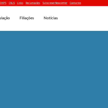
DHPS
CNJS
Links
Reclamações
Subscrever Newsletter
Contactos
slação
Filiações
Notícias