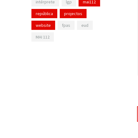
intérprete
lgp
mai112
república
projectos
website
fpas
eud
MAI 112