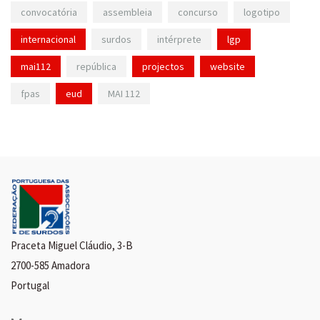
convocatória
assembleia
concurso
logotipo
internacional
surdos
intérprete
lgp
mai112
república
projectos
website
fpas
eud
MAI 112
Praceta Miguel Cláudio, 3-B
2700-585 Amadora
Portugal