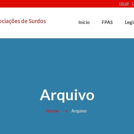
CDLGP
C
ociações de Surdos
Início
FPAS
Legi
Arquivo
Home
Arquivo