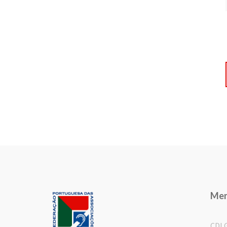
Me
CDL