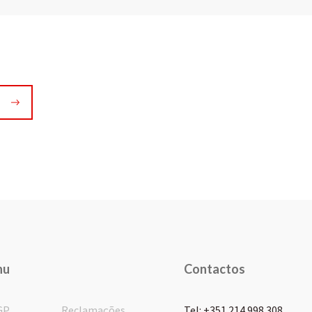
nu
Contactos
GP
Reclamações
Tel: +351 214 998 308