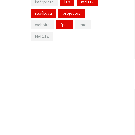
intérprete
lgp
mai112
república
projectos
website
fpas
eud
MAI 112