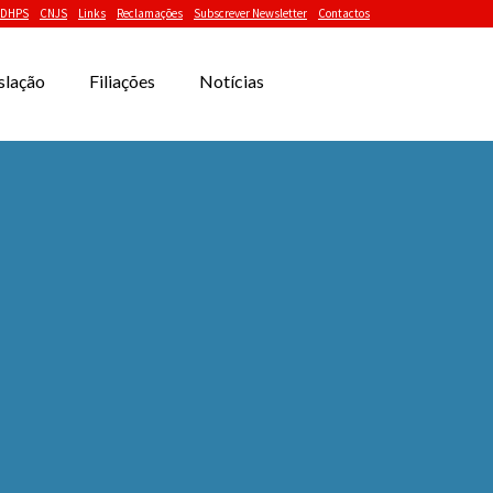
DHPS
CNJS
Links
Reclamações
Subscrever Newsletter
Contactos
slação
Filiações
Notícias