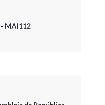
P - MAI112
embleia da República