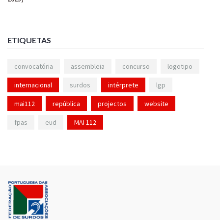
ETIQUETAS
convocatória
assembleia
concurso
logotipo
internacional
surdos
intérprete
lgp
mai112
república
projectos
website
fpas
eud
MAI 112