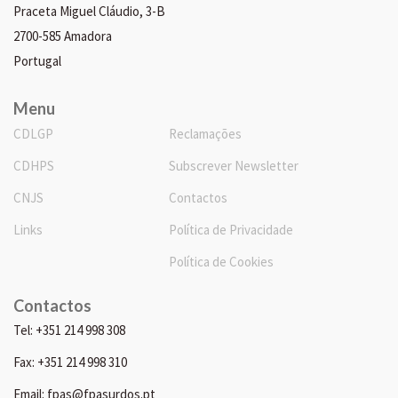
Praceta Miguel Cláudio, 3-B
2700-585 Amadora
Portugal
Menu
CDLGP
Reclamações
CDHPS
Subscrever Newsletter
CNJS
Contactos
Links
Política de Privacidade
Política de Cookies
Contactos
Tel: +351 214 998 308
Fax: +351 214 998 310
Email: fpas@fpasurdos.pt