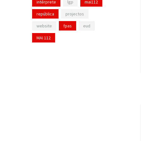
intérprete
lgp
mai112
república
projectos
website
fpas
eud
MAI 112