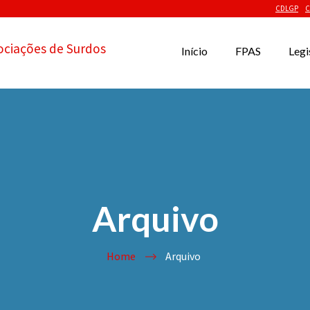
CDLGP
C
ociações de Surdos
Início
FPAS
Legi
Arquivo
Home
Arquivo