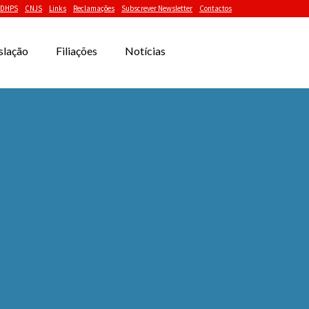
DHPS
CNJS
Links
Reclamações
Subscrever Newsletter
Contactos
slação
Filiações
Notícias