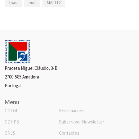
fpas
eud
MAI 112
Praceta Miguel Cláudio, 3-B
2700-585 Amadora
Portugal
Menu
CDLGP
Reclamações
CDHPS
Subscrever Newsletter
CNJS
Contactos