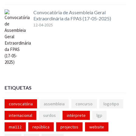
Convocatória de Assembleia Geral
Extraordinária da FPAS (17-05-2025)
12-04-2025
ETIQUETAS
convocatória
assembleia
concurso
logotipo
internacional
surdos
intérprete
lgp
mai112
república
projectos
website