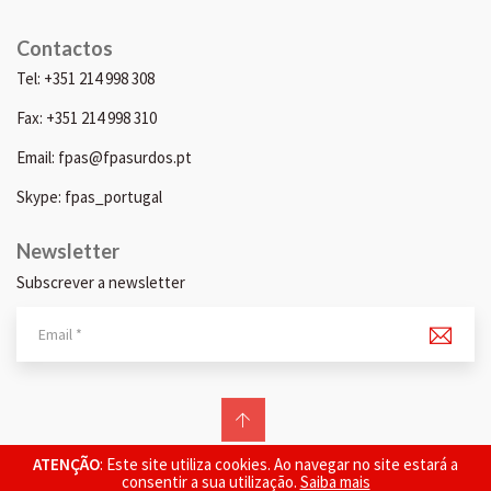
Contactos
Tel: +351 214 998 308
Fax: +351 214 998 310
Email: fpas@fpasurdos.pt
Skype: fpas_portugal
Newsletter
Subscrever a newsletter
© 2026 FPAS. Todos os direitos reservados.
ATENÇÃO
: Este site utiliza cookies. Ao navegar no site estará a
consentir a sua utilização.
Saiba mais