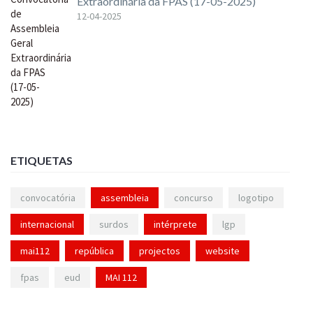
Extraordinária da FPAS (17-05-2025)
12-04-2025
ETIQUETAS
convocatória
assembleia
concurso
logotipo
internacional
surdos
intérprete
lgp
mai112
república
projectos
website
fpas
eud
MAI 112