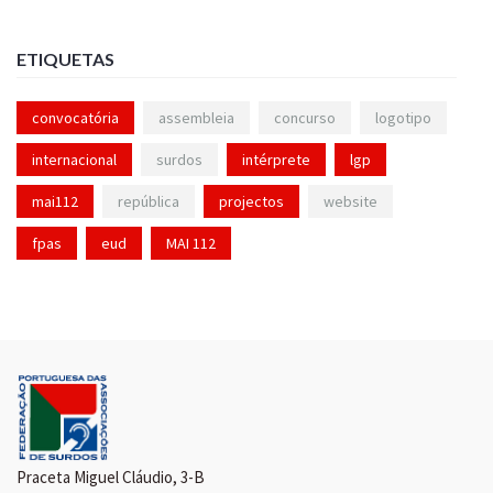
ETIQUETAS
convocatória
assembleia
concurso
logotipo
internacional
surdos
intérprete
lgp
mai112
república
projectos
website
fpas
eud
MAI 112
Praceta Miguel Cláudio, 3-B