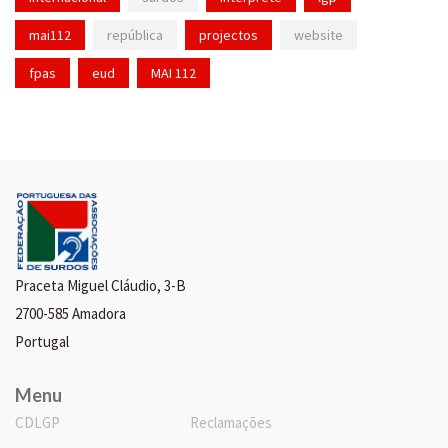
mai112
república
projectos
website
fpas
eud
MAI 112
Praceta Miguel Cláudio, 3-B
2700-585 Amadora
Portugal
Menu
CDLGP
Reclamações